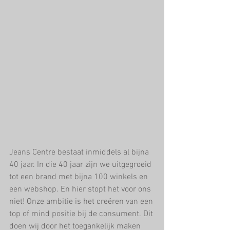
Jeans Centre bestaat inmiddels al bijna 
40 jaar. In die 40 jaar zijn we uitgegroeid 
tot een brand met bijna 100 winkels en 
een webshop. En hier stopt het voor ons 
niet! Onze ambitie is het creëren van een 
top of mind positie bij de consument. Dit 
doen wij door het toegankelijk maken 