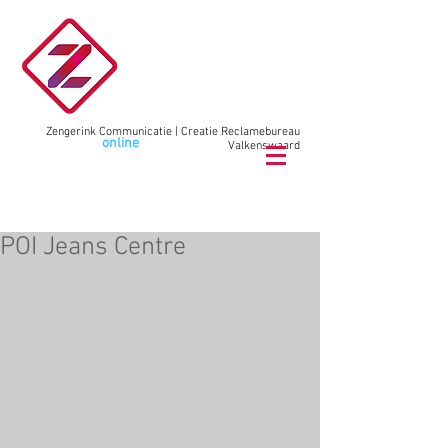
Zengerink Communicatie | Creatie Reclamebureau
Wij maken
online
communicatie
Valkenswaard
bel
040 78 78 02
9
POI Jeans Centre