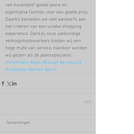
van kwalitatief goede jeans en 
eigentijdse fashion, voor een goede prijs. 
Daarbij besteden we veel aandacht aan 
het creëren van een unieke shopping 
experience. Dankzij onze vakkundige 
verkoopmedewerkers bieden wij een 
hoge mate van service, hierdoor worden 
wij gezien als dé jeansspecialist.
#informatie
#logo
#Design
#productie
#realisatie
#advies
#print
Opmerkingen