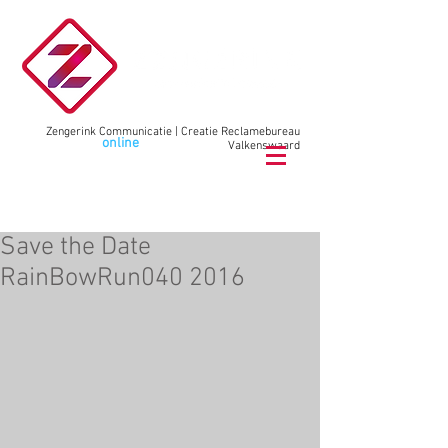
Zengerink Communicatie | Creatie Reclamebureau
Wij maken
online
communicatie
Valkenswaard
bel
040 78 78 02
9
Save the Date
RainBowRun040 2016