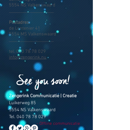
5554 NS Valkenswaard
______________________
Postadres:
de Lentenier 41
5554 MS Valkenswaard
______________________
tel.
040 78 78 029
info@zengerink.nu
Zengerink Communicatie | Creatie
Luikerweg 85
5554 NS Valkenswaard
Tel.
040 78 78 029
- Offline communicatie