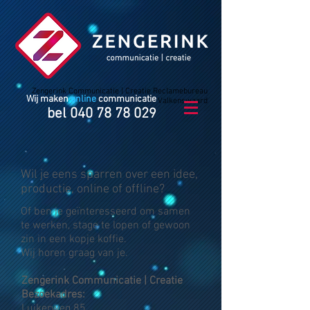
Zengerink Communicatie | Creatie Reclamebureau
Wij maken
online
communicatie
Valkenswaard
bel
040 78 78 02
9
Wil je eens sparren over een idee,
productie,
online of offline?
Of ben je geïnteresseerd om samen
te werken, stage te lopen of gewoon
zin in een kopje koffie.
Wij horen graag van je.
Zengerink Communicatie | Creatie
Bezoekadres:
Luikerweg 85