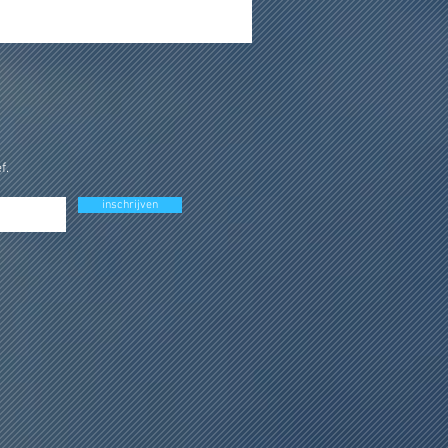
f.
inschrijven