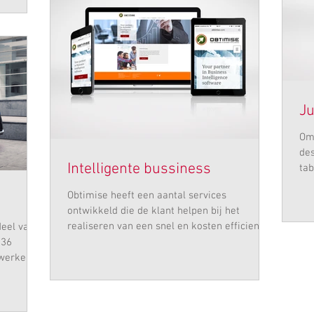
Ju
Om 
des
Intelligente bussiness
tab
moe
Obtimise heeft een aantal services
ontwikkeld die de klant helpen bij het
realiseren van een snel en kosten efficient
eel van
implementatie...
 36
werkers