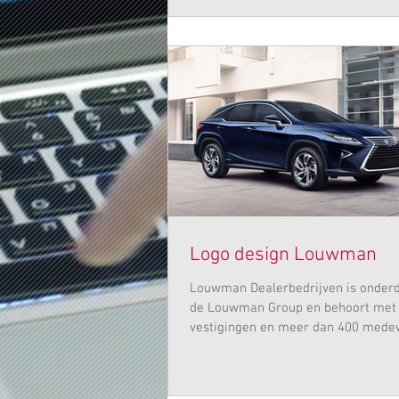
Logo design Louwman
Louwman Dealerbedrijven is onderd
de Louwman Group en behoort met
vestigingen en meer dan 400 mede
tot de top 5...