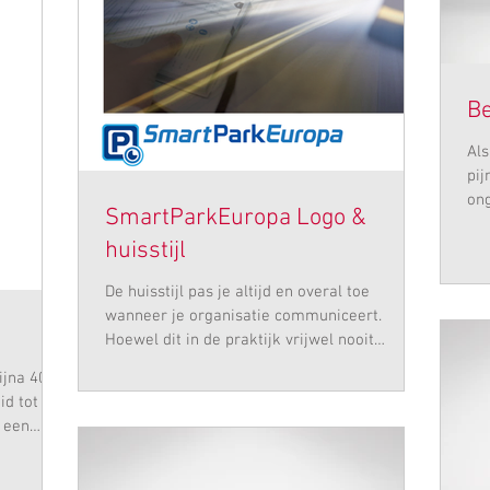
Be
Als 
pij
ong
SmartParkEuropa Logo &
wel
huisstijl
De huisstijl pas je altijd en overal toe
wanneer je organisatie communiceert.
Hoewel dit in de praktijk vrijwel nooit
haalbaar is zou het...
ijna 40
id tot
 een