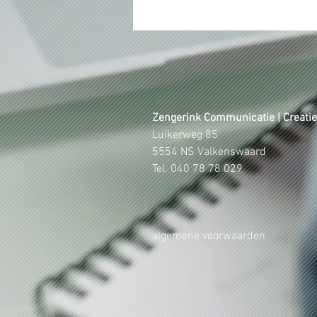
Zengerink Communicatie | Creatie
Luikerweg 85
5554 NS Valkenswaard
Tel. 040 78 78 029
algemene voorwaarden