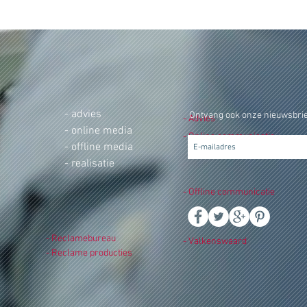
- advies
Ontvang ook onze nieuwsbrie
- Advies
- online media
- Online communicatie
- offline media
- realisatie
- Offline communicatie
- Reclamebureau
- Valkenswaard
- Reclame producties