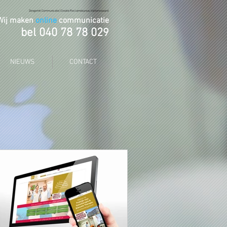
Zengerink Communicatie | Creatie Reclamebureau Valkenswaard
Wij maken
online
communicatie
bel 040 78 78 02
9
NIEUWS
CONTACT