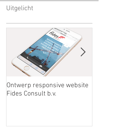
Uitgelicht
Ontwerp responsive website
Save the Date
Fides Consult b.v.
RainBowRun04
Zengerink Communicatie | Creatie