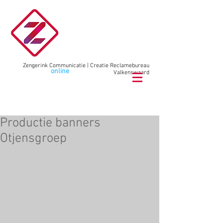
Zengerink Communicatie | Creatie Reclamebureau
Wij maken
online
communicatie
Valkenswaard
bel
040 78 78 02
9
Productie banners
Otjensgroep