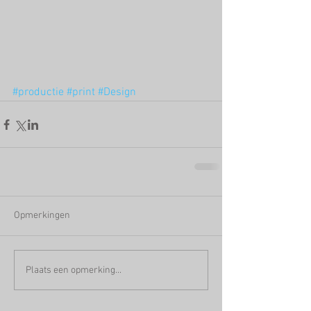
#productie
#print
#Design
Opmerkingen
Plaats een opmerking...