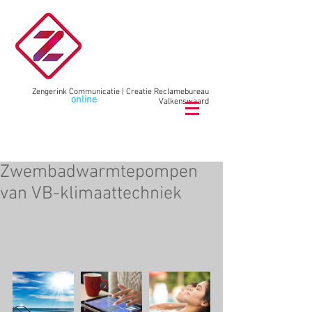
Zengerink Communicatie | Creatie Reclamebureau
Wij maken
online
communicatie
Valkenswaard
bel
040 78 78 02
9
Zwembadwarmtepompen
van VB-klimaattechniek