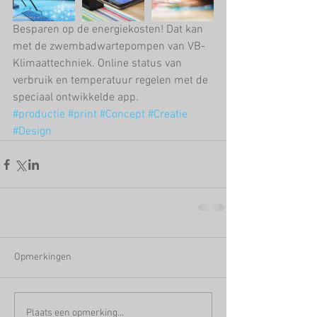
Besparen op de energiekosten! Dat kan 
met de zwembadwartepompen van VB-
Klimaattechniek. Online status van 
verbruik en temperatuur regelen met de
speciaal ontwikkelde app.
#productie
#print
#Concept
#Creatie
#Design
Opmerkingen
Plaats een opmerking...