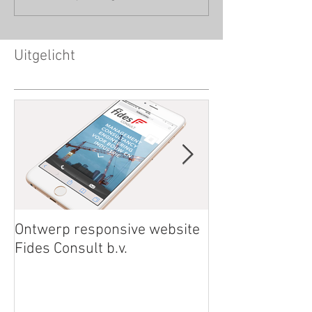
Uitgelicht
Ontwerp responsive website
Save the Date
Fides Consult b.v.
RainBowRun04