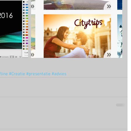
fline
#Creatie
#presentatie
#advies