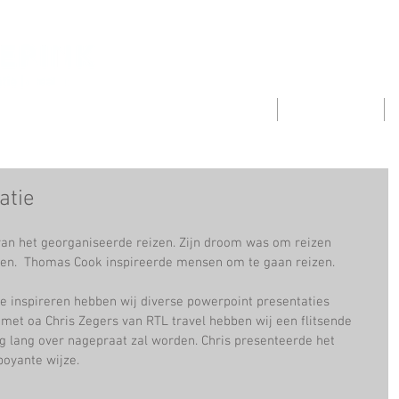
HOME
OVER
atie
an het georganiseerde reizen. Zijn droom was om reizen 
en.  Thomas Cook inspireerde mensen om te gaan reizen.
 inspireren hebben wij diverse powerpoint presentaties 
met oa Chris Zegers van RTL travel hebben wij een flitsende 
g lang over nagepraat zal worden. Chris presenteerde het 
boyante wijze. 