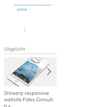
Zengerink Communicatie | Creatie Reclamebureau Valkenswaard
Wij maken
online
communicatie
bel 040 78 78 02
9
NIEUWS
CONTACT
Uitgelicht
Ontwerp responsive
Save the Date
website Fides Consult
RainBowRun040 2016
b.v.