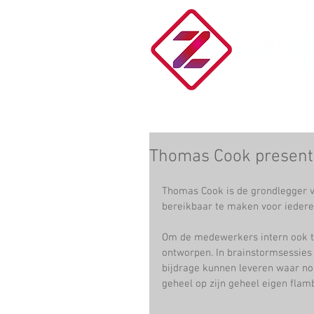
Thomas Cook present
Thomas Cook is de grondlegger v
bereikbaar te maken voor iedere
Om de medewerkers intern ook te
ontworpen. In brainstormsessies 
bijdrage kunnen leveren waar no
geheel op zijn geheel eigen flam