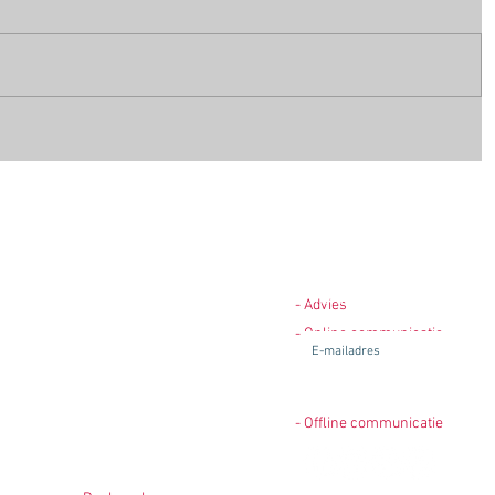
- advies
Ontvang ook onze nieuwsbrie
- Advies
- online media
- Online communicatie
- offline media
- realisatie
- Offline communicatie