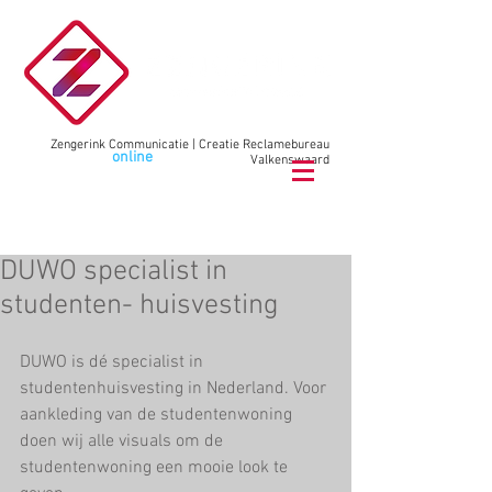
Zengerink Communicatie | Creatie Reclamebureau
Wij maken
online
communicatie
Valkenswaard
bel
040 78 78 02
9
DUWO specialist in
studenten- huisvesting
DUWO is dé specialist in 
studentenhuisvesting in Nederland. Voor 
aankleding van de studentenwoning 
doen wij alle visuals om de 
studentenwoning een mooie look te 