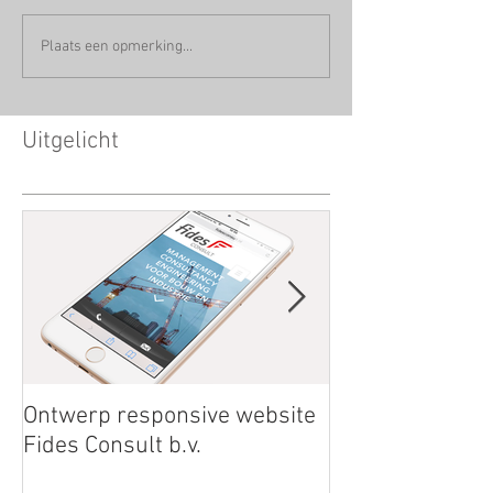
Plaats een opmerking...
Uitgelicht
Ontwerp responsive website
Save the Date
Fides Consult b.v.
RainBowRun04