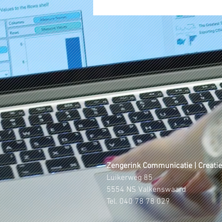
Zengerink Communicatie | Creatie
Luikerweg 85
5554 NS Valkenswaard
Tel. 040 78 78 029