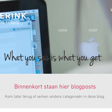
HOME
OVER
Binnenkort staan hier blogposts
Kom later terug of verken andere categorieën in deze blog.