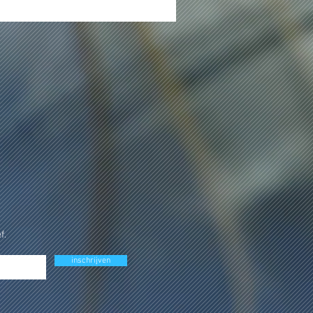
f.
inschrijven