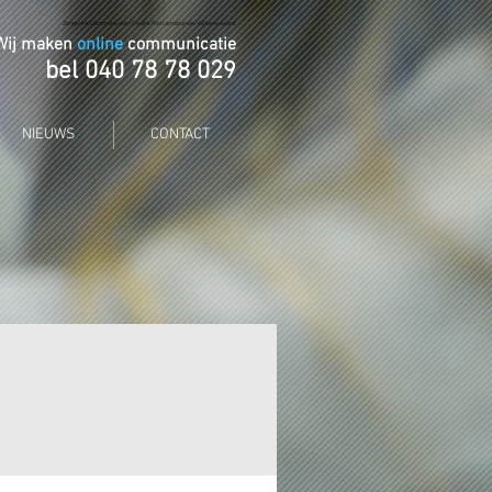
Zengerink Communicatie | Creatie Reclamebureau Valkenswaard
Wij maken
online
communicatie
bel 040 78 78 02
9
NIEUWS
CONTACT