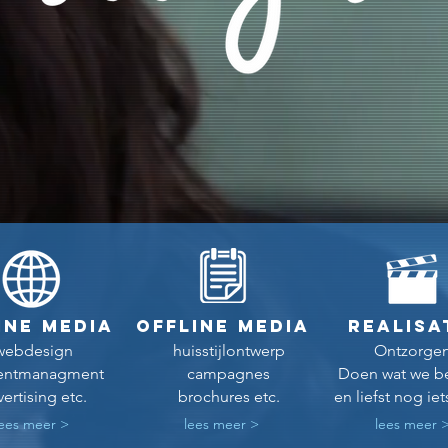
INE MEDIA
O
FFLINE MEDIA
realisa
webdesign
huisstijlontwerp
Ontzorgen
entmanagment
campagnes
Doen wat we b
ertising etc.
brochures etc.
en liefst nog ie
lees meer >
lees meer >
lees meer 