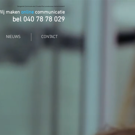
Zengerink Communicatie | Creatie Reclamebureau Valkenswaard
Wij maken
online
communicatie
bel 040 78 78 02
9
NIEUWS
CONTACT