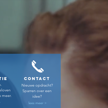
tie
CONTACT
.
Nieuwe opdracht?
eloven
Sparren over een
ts meer.
idee?
>
lees meer >