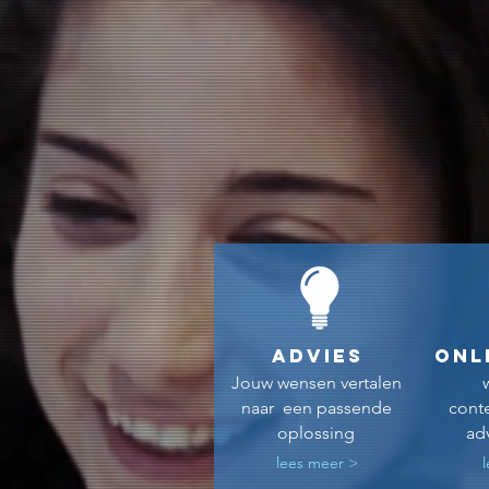
ADVIES
ONL
Jouw wensen vertalen
naar
een passende
cont
oplossing
adv
lees meer >